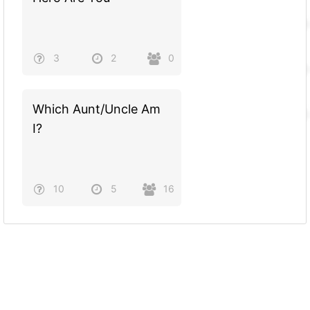
3
2
0
Which Aunt/Uncle Am
I?
10
5
16