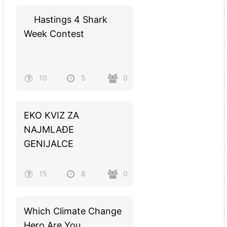
Hastings 4 Shark
Week Contest
10
5
0
EKO KVIZ ZA
NAJMLAĐE
GENIJALCE
15
8
0
Which Climate Change
Hero Are You