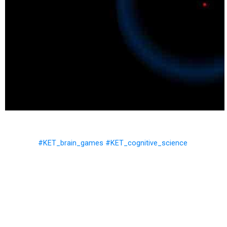
#KET_brain_games
#KET_cognitive_science