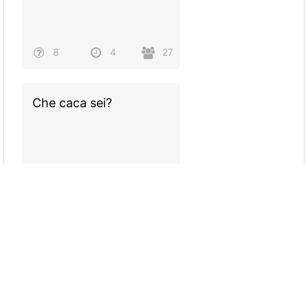
8
4
27
Che caca sei?
10
5
62
Quiz 5