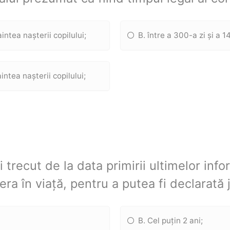
aintea nașterii copilului;
B. între a 300-a zi și a 1
aintea nașterii copilului;
 trecut de la data primirii ultimelor info
era în viață, pentru a putea fi declarat
B. Cel puțin 2 ani;