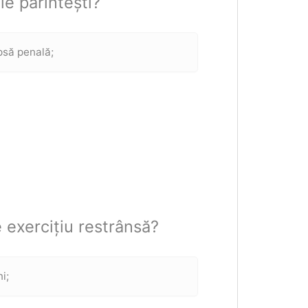
le părintești?
psă penală;
 exercițiu restrânsă?
ni;