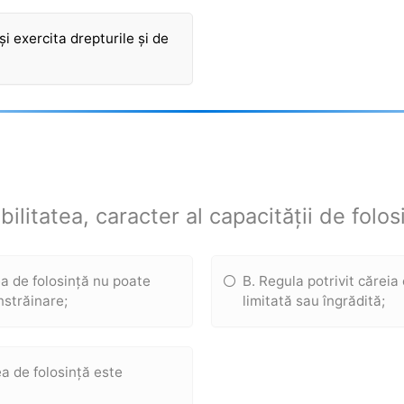
i exercita drepturile și de
ilitatea, caracter al capacității de folos
ea de folosință nu poate
B. Regula potrivit căreia
nstrăinare;
limitată sau îngrădită;
ea de folosință este