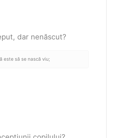
ceput, dar nenăscut?
ă este să se nască viu;
cepțiunii copilului?