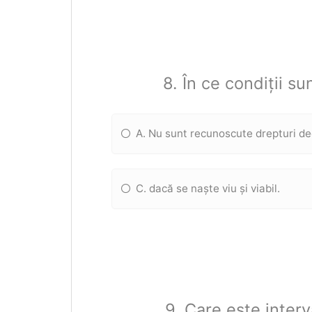
8. În ce condiții s
A. Nu sunt recunoscute drepturi d
C. dacă se naște viu și viabil.
9. Care este interv