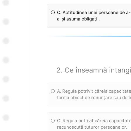
C. Aptitudinea unei persoane de a-ș
a-și asuma obligații.
2. Ce înseamnă intangib
A. Regula potrivit căreia capacitat
forma obiect de renunțare sau de î
C. Regula potrivit căreia capacitat
recunoscută tuturor persoanelor.