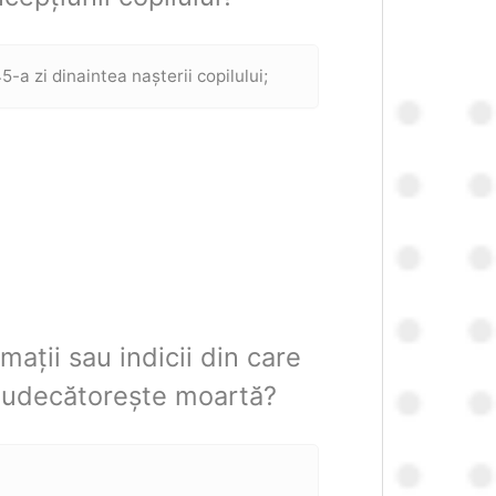
45-a zi dinaintea nașterii copilului;
rmații sau indicii din care
ă judecătorește moartă?