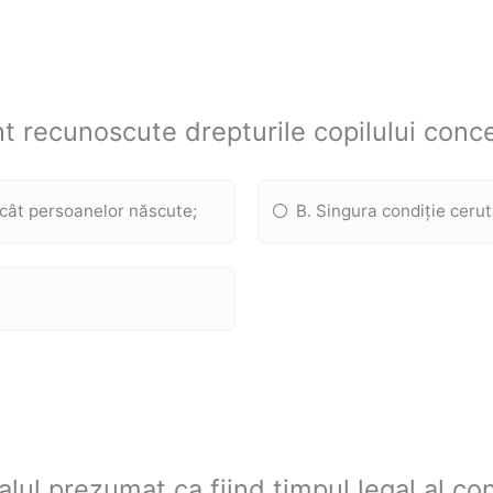
unt recunoscute drepturile copilului con
ecât persoanelor născute;
B. Singura condiție cerut
alul prezumat ca fiind timpul legal al con