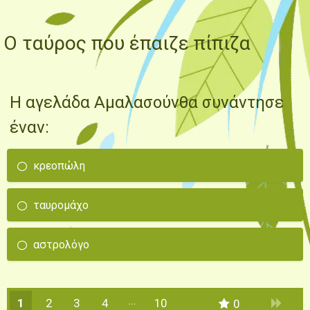
Ο ταύρος που έπαιζε πίπιζα
Η αγελάδα Αμαλασούνθα συνάντησε
έναν:
κρεοπώλη
ταυρομάχο
αστρολόγο
1
2
3
4
10
0