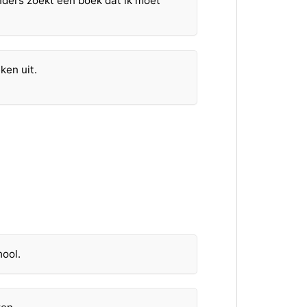
nders zoekt een boek dat ik moet
eken uit.
hool.