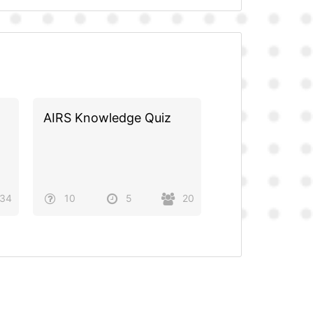
AIRS Knowledge Quiz
34
10
5
20