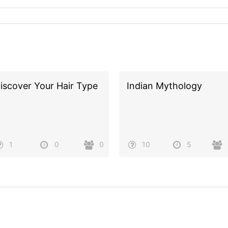
iscover Your Hair Type
Indian Mythology
1
0
0
10
5