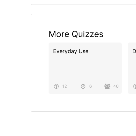
More Quizzes
Everyday Use
D
12
6
40