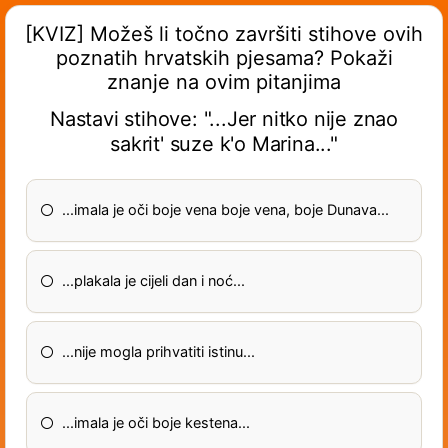
[KVIZ] Možeš li točno završiti stihove ovih
poznatih hrvatskih pjesama? Pokaži
znanje na ovim pitanjima
Nastavi stihove: "...Jer nitko nije znao
sakrit' suze k'o Marina..."
...imala je oči boje vena boje vena, boje Dunava...
...plakala je cijeli dan i noć...
...nije mogla prihvatiti istinu...
...imala je oči boje kestena...