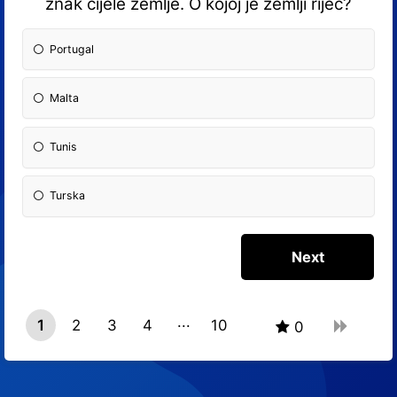
znak cijele zemlje. O kojoj je zemlji riječ?
Portugal
Malta
Tunis
Turska
1
2
3
4
10
0
9