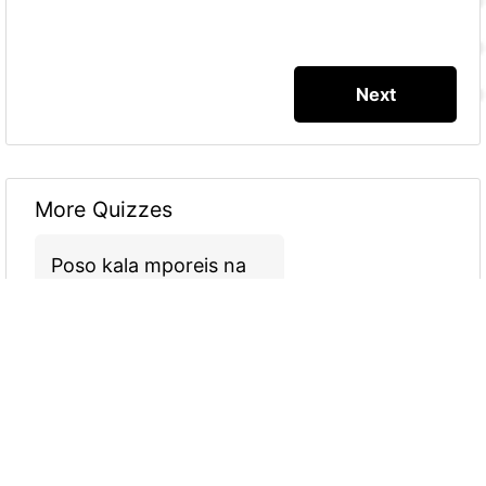
More Quizzes
Poso kala mporeis na
gamhseis ton hlia
5
2
24
POIOS SYNTROFOS