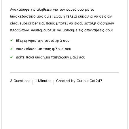
Ανακάλυψε τις αλήθειες για τον εαυτό σου με το
διασκεδαστικό μας quiz! Είναι η τέλεια ευκαιϝία να δεις αν
είσαι subscriber και ποιος μποϝεί να είσαι μεταξϝ διάσημων
πϝοσώπων. Ανυπομονοϝμε να μάθουμε τις απαντήσεις σου!
Εξεϝεϝνησε την ταυτότητά σου
Διασκέδασε με τους φίλους σου
Δείτε ποιοι διάσημοι ταιϝιάζουν μαζί σου
3 Questions
1 Minutes
Created by CuriousCat247