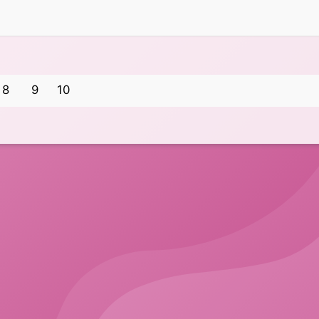
8
9
10