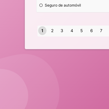
Seguro de automóvil
1
2
3
4
5
6
7