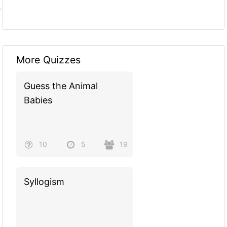
More Quizzes
Guess the Animal
Babies
10
5
19
Syllogism