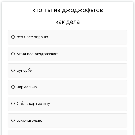
кто ты из джоджофагов
как дела
оххх все хорошо
меня все раздражают
супер🤠
нормально
😐👍 в сартир иду
замечательно