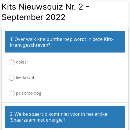
Kits Nieuwsquiz Nr. 2 -
September 2022
1. Over welk knelpuntberoep wordt in deze Kits-
krant geschreven?
dokter
leerkracht
paleontoloog
2. Welke spaartip komt niet voor in het artikel
‘Spaarzaam met energie’?