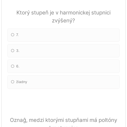
Ktorý stupeň je v harmonickej stupnici
zvýšený?
7.
3.
6.
žiadny
Oznaĝ, medzi ktorými stupňami má poltóny