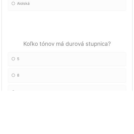
Aiolská
Koľko tónov má durová stupnica?
5
8
13
7