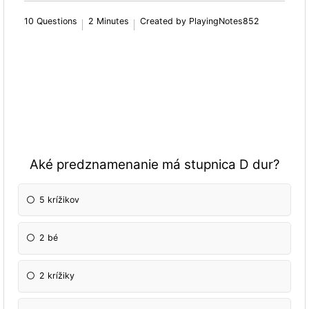
10 Questions
2 Minutes
Created by PlayingNotes852
Aké predznamenanie má stupnica D dur?
5 krížikov
2 bé
2 krížiky