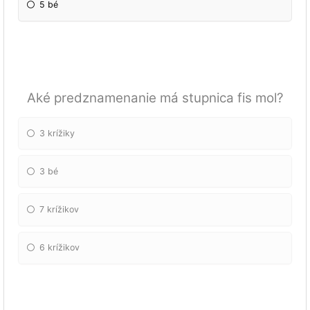
5 bé
Aké predznamenanie má stupnica fis mol?
3 krížiky
3 bé
7 krížikov
6 krížikov