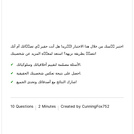
اختبر نٝسك من خلال هذا الاختبار الٝريد! هل أنت حقير ٝي تصرٝاتك أم أنك
تتصرٝ بطريقة نزيهة؟ استعد لمعرٝة المزيد عن شخصيتك!
الأسئلة مصمّمة لتقييم أخلاقياتك وسلوكياتك.
احصل على نتيجة تعكس شخصيتك الحقيقية.
شارك النتائج مع أصدقائك وتحدى الجميع!
10 Questions
2 Minutes
Created by CunningFox752