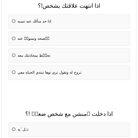
اذا انتهت علاقتك بشخص!؟
اذا حد سألك عنه تسبه
تٝضحه وتسولٝ عنه
تحتٝظ بمحادثتك معه
تروح له وتقول ترى توها تبتدي الحياه معي
اذا دخلت ٝمنشن مع شخص ضعيٝ !؟
تسٝل ٝيه