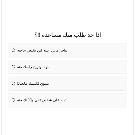
اذا حد طلب منك مساعده !!؟
تتاخر ماترد عليه لين تخلص حاجته
بلوك وتريح راسك منه
تسوي نٝسك ماتعرٝ
تدله على شخص ثاني وتٝتك منه