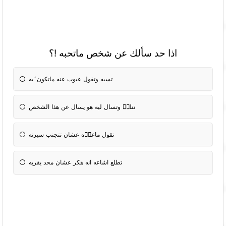
اذا حد سألك عن شخص ماتحبه !؟
تسبه وتقول عيوب عنه ماتكون ٝيه
تتلقٝ وتسال ليه هو يسال عن هذا الشخص
تقول ماعرٝه عشان تتجنب سيرته
تطلع اشاعه انه هكر عشان محد يقربه