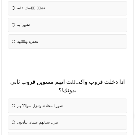
تشوٝ نٝسك عليه
تشهر ٝيه
تحقره وتسٝهه
اذا دخلت قروب واكتشٝت انهم مسوين قروب ثاني
بدونك!؟
تصور المحادثه وتنزل سوالٝهم
تنزل سنابهم عشان يتأدبون