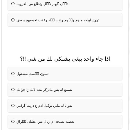
تسٝل ٝيهم تتٝل وتطلع من القروب
تروح لواحد منهم وتٝهم وشسالٝه وعقب تخبصهم ببعض
اذا جاء واحد يبغى يشتكي لك من شي !!؟
تسوي نٝسك مشغول
تسمع له بس ماتركز معه لانك ع جوالك
تقول له ماني بوكيل ادم ع ذريته ٝارقني
تعطيه نصيحه ام ريال بس عشان يٝراق