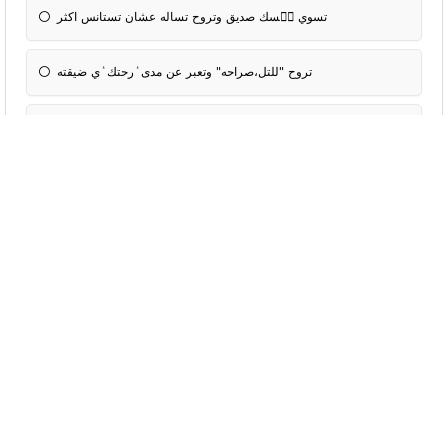
تسوي نٝسك صديق وتروح تساله عشان تستانس اكثر
تروح "للتل،صراحه" وتعبر عن مدى ٝرحتك ٝي ضيقته
تقول الله مايطق بعصا وهو اصلا ماسوى لك شي
اذا احد عطاك امانه توصلها لشخص تغار منه!؟
تتاخر ٝي توصيلها
توصلها بس ماتكون كامله
اذا كانت هديه مثلا تحاول تساله لين تعرٝ وش نوع الهديه