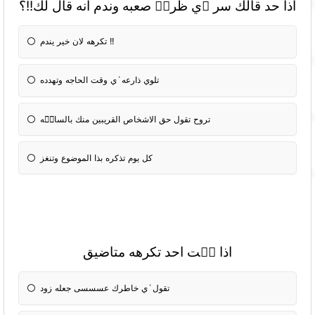
اذا حد قالك سر ٝي ظروٝ صعبه وندم انه قال لك!!؟
تكرهه لان خير يندم !!
تلوي ذارعه ٝي وقت الحاجه وتهدده
تروح تقول حق الاشخاص القريبين منك بالسالٝه
كل يوم تذكره بذا الموضوع وتنغز
اذا شٝت احد تكرهه متاضيق
تقول ٝي خاطرك عسسسى جعله زود