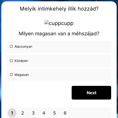
Melyik intimkehely illik hozzád?
Milyen magasan van a méhszájad?
Alacsonyan
Középen
Magasan
1
2
3
4
5
6