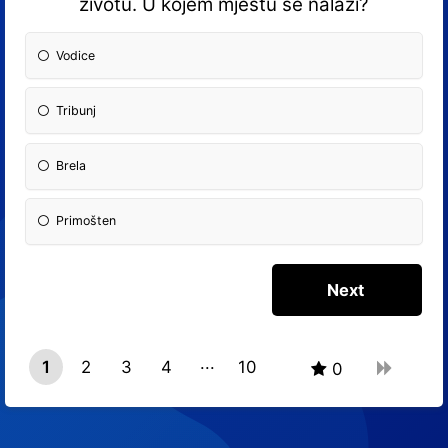
životu. U kojem mjestu se nalazi?
Vodice
Tribunj
Brela
Primošten
1
2
3
4
10
0
9