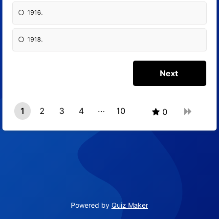
1916.
1918.
1
2
3
4
10
0
9
Powered by
Quiz Maker