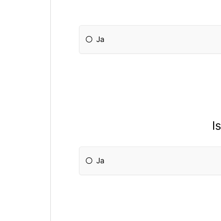
Ja
I
Ja