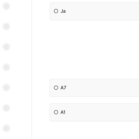
Ja
A7
A1