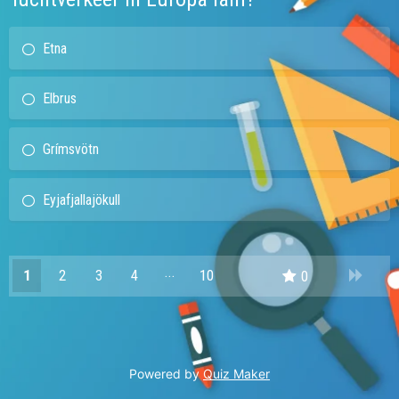
Etna
Elbrus
Grímsvötn
Eyjafjallajökull
1
2
3
4
10
0
9
Powered by
Quiz Maker