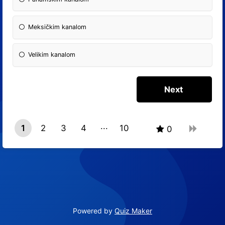
Meksičkim kanalom
Velikim kanalom
1
2
3
4
10
0
9
Powered by
Quiz Maker