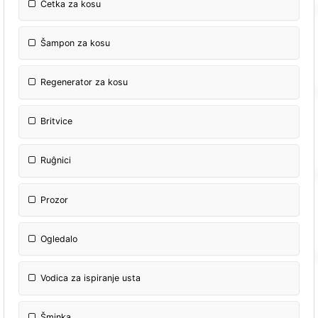
Četka za kosu
Šampon za kosu
Regenerator za kosu
Britvice
Ruĝnici
Prozor
Ogledalo
Vodica za ispiranje usta
Šminka