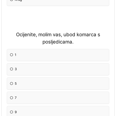
Ocijenite, molim vas, ubod komarca s
posljedicama.
1
3
5
7
9