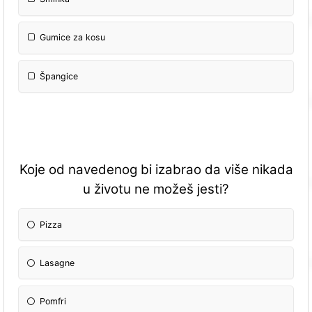
Gumice za kosu
Špangice
Koje od navedenog bi izabrao da više nikada
u životu ne možeš jesti?
Pizza
Lasagne
Pomfri