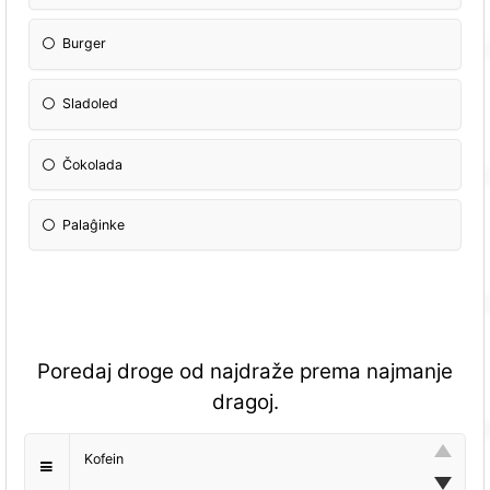
Burger
Sladoled
Čokolada
Palaĝinke
Poredaj droge od najdraže prema najmanje
dragoj.
Kofein