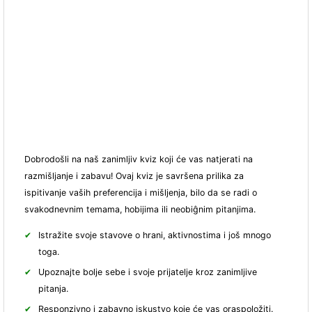
Dobrodošli na naš zanimljiv kviz koji će vas natjerati na
razmišljanje i zabavu! Ovaj kviz je savršena prilika za
ispitivanje vaših preferencija i mišljenja, bilo da se radi o
svakodnevnim temama, hobijima ili neobiĝnim pitanjima.
Istražite svoje stavove o hrani, aktivnostima i još mnogo
toga.
Upoznajte bolje sebe i svoje prijatelje kroz zanimljive
pitanja.
Responzivno i zabavno iskustvo koje će vas oraspoložiti.