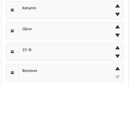
Ketamin
Gljive
2C-B
Bomboni
Bez kojeg dijela odjeće bi najradije otišli u
izlazak?