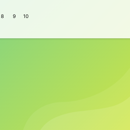
8
9
10