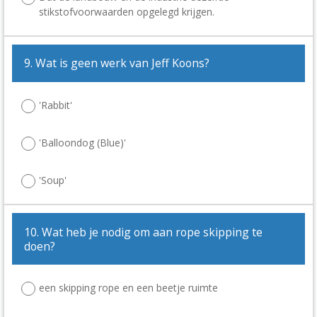
stikstofvoorwaarden opgelegd krijgen.
9. Wat is geen werk van Jeff Koons?
'Rabbit'
'Balloondog (Blue)'
'Soup'
10. Wat heb je nodig om aan rope skipping te
doen?
een skipping rope en een beetje ruimte