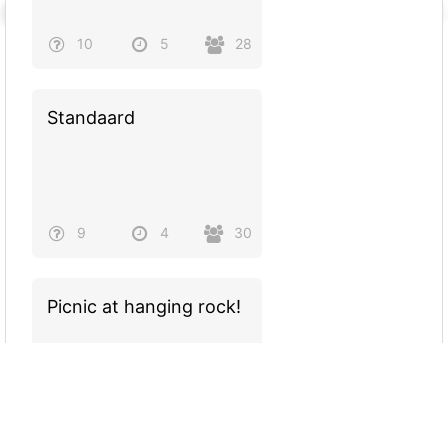
10
5
28
Standaard
9
4
30
Picnic at hanging rock!
10
5
0