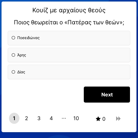
Κουίζ με αρχαίους θεούς
Ποιος θεωρείται ο «Πατέρας των θεών»;
Ποσειδώνας
Άρης
Δίας
1
2
3
4
10
0
9