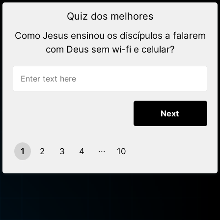
Quiz dos melhores
Como Jesus ensinou os discípulos a falarem
com Deus sem wi-fi e celular?
1
2
3
4
10
9