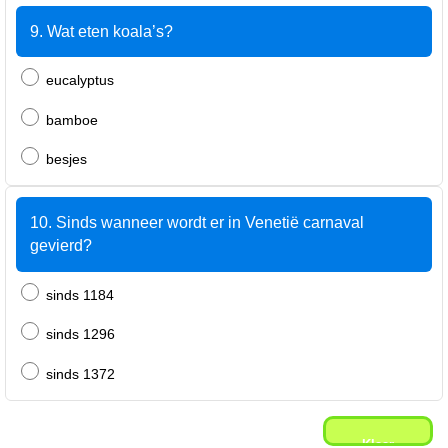
9. Wat eten koala’s?
eucalyptus
bamboe
besjes
10. Sinds wanneer wordt er in Venetië carnaval
gevierd?
sinds 1184
sinds 1296
sinds 1372