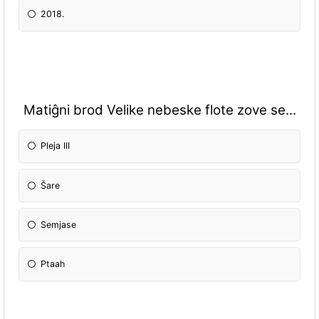
2018.
Matiĝni brod Velike nebeske flote zove se...
Pleja III
Šare
Semjase
Ptaah