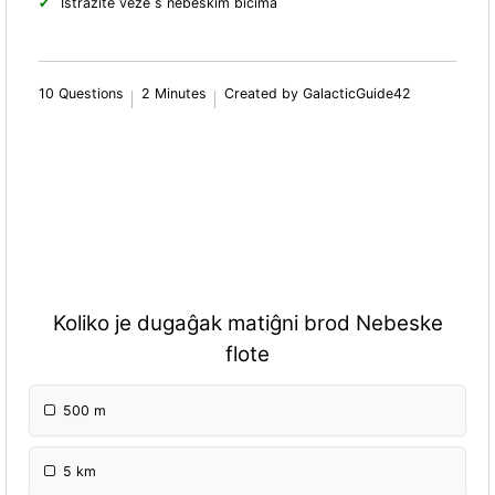
Istražite veze s nebeskim bićima
10 Questions
2 Minutes
Created by GalacticGuide42
Koliko je dugaĝak matiĝni brod Nebeske
flote
500 m
5 km