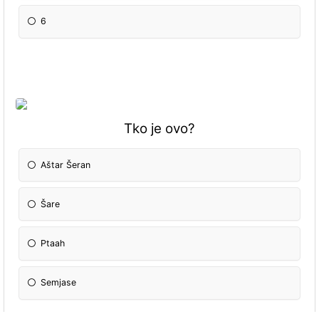
6
Tko je ovo?
Aštar Šeran
Šare
Ptaah
Semjase