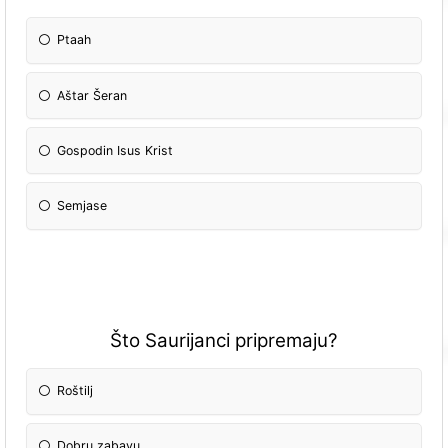
Ptaah
Aštar Šeran
Gospodin Isus Krist
Semjase
Što Saurijanci pripremaju?
Roštilj
Dobru zabavu