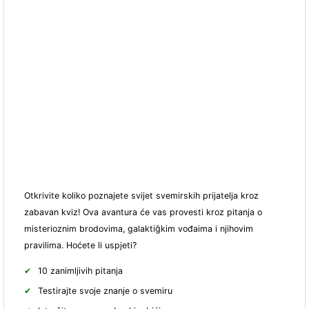
Otkrivite koliko poznajete svijet svemirskih prijatelja kroz
zabavan kviz! Ova avantura će vas provesti kroz pitanja o
misterioznim brodovima, galaktiĝkim vođaima i njihovim
pravilima. Hoćete li uspjeti?
10 zanimljivih pitanja
Testirajte svoje znanje o svemiru