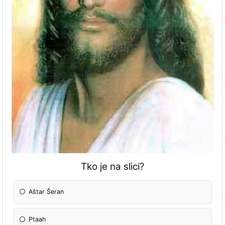
Tko je na slici?
Aštar Šeran
Ptaah