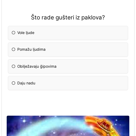
Što rade gušteri iz paklova?
Vole ljude
Pomažu ljudima
Obilježavaju ĝipovima
Daju nadu