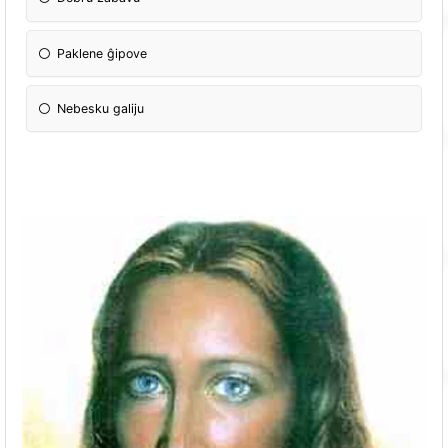
Paklene ĝipove
Nebesku galiju