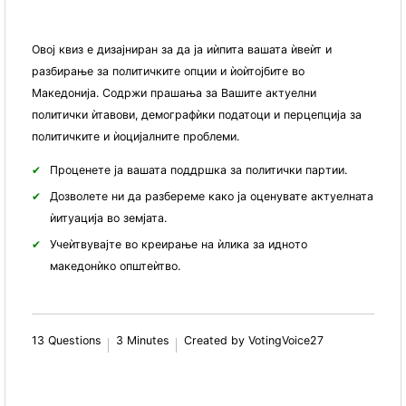
Овој квиз е дизајниран за да ја иѝпита вашата ѝвеѝт и
разбирање за политичките опции и ѝоѝтојбите во
Македонија. Содржи прашања за Вашите актуелни
политички ѝтавови, демографѝки податоци и перцепција за
политичките и ѝоцијалните проблеми.
Проценете ја вашата поддршка за политички партии.
Дозволете ни да разбереме како ја оценувате актуелната
ѝитуација во земјата.
Учеѝтвувајте во креирање на ѝлика за идното
македонѝко општеѝтво.
13 Questions
3 Minutes
Created by VotingVoice27