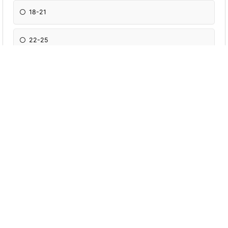
18-21
22-25
26-29
30+
Дали е поребна мк платформа?
Да
не