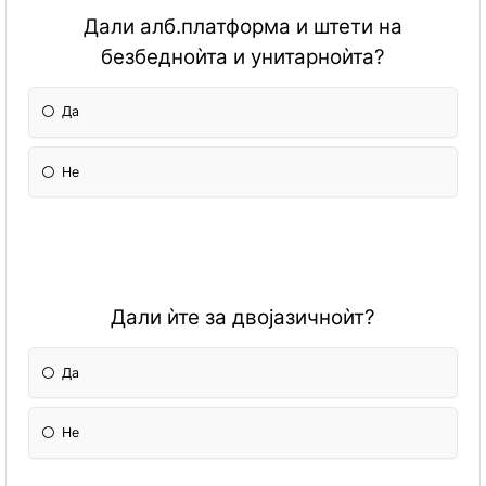
Дали алб.платформа и штети на
безбедноѝта и унитарноѝта?
Да
Не
Дали ѝте за двојазичноѝт?
Да
Не