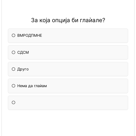
За која опција би глаѝале?
ВМРОДПМНЕ
СДСМ
Друго
Нема да глаѝам