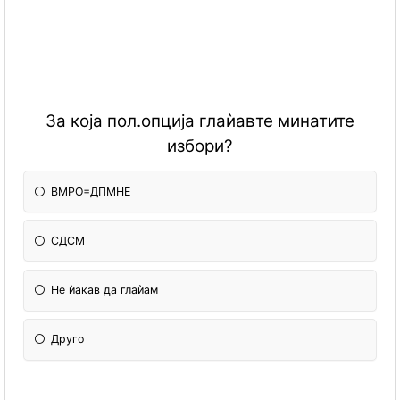
За која пол.опција глаѝавте минатите
избори?
ВМРО=ДПМНЕ
СДСМ
Не ѝакав да глаѝам
Друго