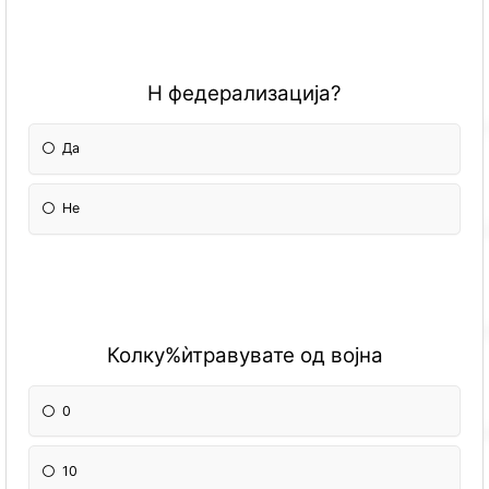
Н федерализација?
Да
Не
Колку%ѝтравувате од војна
0
10