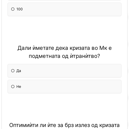
100
Дали ѝметате дека кризата во Мк е
подметната од ѝтранѝтво?
Да
Не
Оптимиѝти ли ѝте за брз излез од кризата