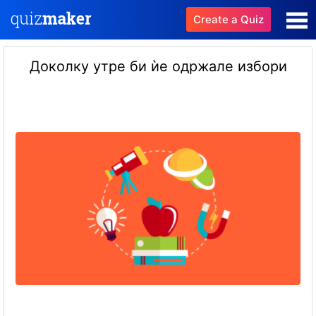
Create a Quiz
Доколку утре би ѝе одржале избори