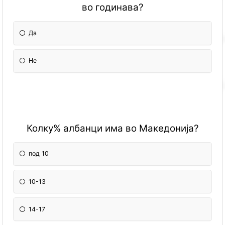
во годинава?
Да
Не
Колку% албанци има во Македонија?
под 10
10-13
14-17