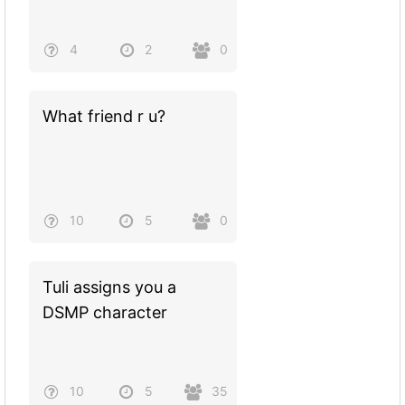
4
2
0
What friend r u?
10
5
0
Tuli assigns you a
DSMP character
10
5
35