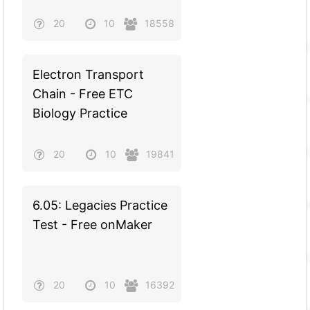
20
10
18558
Electron Transport
Chain - Free ETC
Biology Practice
20
10
19841
6.05: Legacies Practice
Test - Free onMaker
20
10
16392