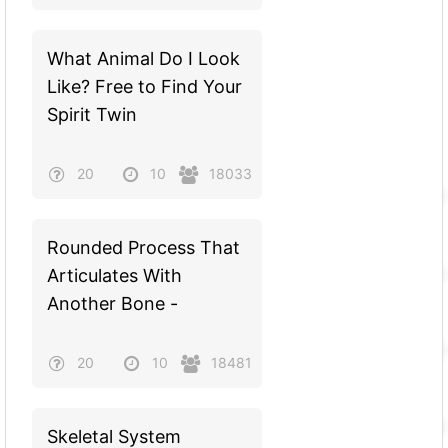
What Animal Do I Look
Like? Free to Find Your
Spirit Twin
20
10
18033
Rounded Process That
Articulates With
Another Bone -
20
10
18481
Skeletal System