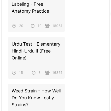
Labeling - Free
Anatomy Practice
20
10
18961
Urdu Test - Elementary
Hindi-Urdu II (Free
Online)
15
8
16851
Weed Strain - How Well
Do You Know Leafly
Strains?