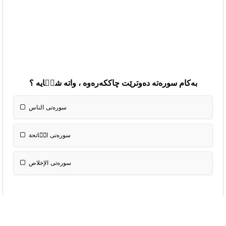
بەکام سورەتە دەوترێت چاكکەرەوە ، واتە شیٝایە ؟
سوره‌تی الناس
سوره‌تی الإخلاص