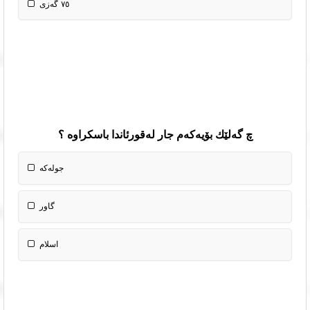
٧٥ گەزی
چ گەلێك بۆیەکەم جار لەقورئاندا باسکراوە ؟
جولەکە
گاور
اسلام