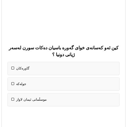
کین ئەو کەسانەی خوای گەورە باسیان دەکات سورن لەسەر
ژیانی دونیا ؟
گاورەکان
جولەکە
موسڵمانی ئیمان لاواز