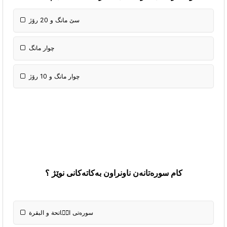
سێ مانگ و 20 رۆژ
چوار مانگ
چوار مانگ و 10 رۆژ
کام سورەتانەن ناونراون بەکاتەکانی
نوێژ ؟
سوره‌تی الٝاتحة‌ و البقرة