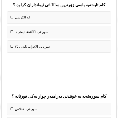
کام ئایەتەیە باسی زۆرترین سیٝاتی ئیمانداران کراوە ؟
ایة الکرسی
سوره‌تی الٝاتحة‌ ئایەتی ٦
سورەتی الاحزاب ئایەتی ٣٥
کام سوڕەتەیە بە خوێندنی بەرامبەر چوار یەکی قورئانە ؟
سوره‌تی الإخلاص