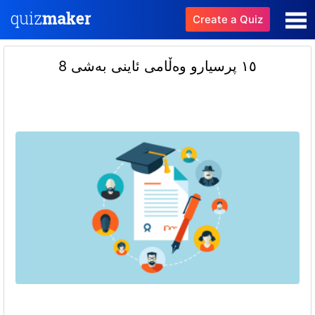
Create a Quiz
١٥ پرسیارو وەڵامی ئاینی بەشی 8