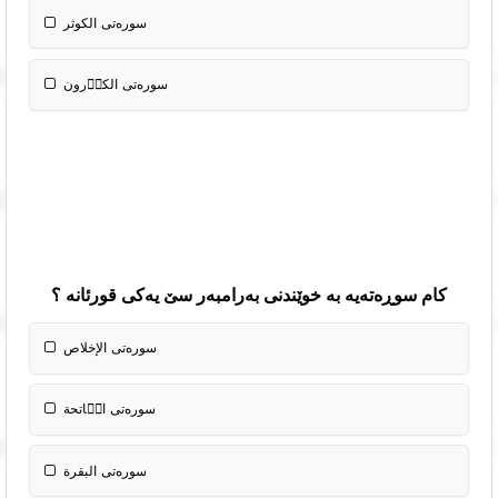
سوره‌تی الكوثر
سوره‌تی الكاٝرون
کام سوڕەتەیە بە خوێندنی بەرامبەر سێ یەکی قورئانە ؟
سوره‌تی الإخلاص
سوره‌تی البقرة