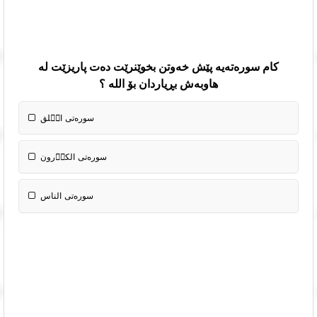
کام سورەتەیە پێش خەوتن بخوێنرێت دەت پاریزێت لە
هاوبەش بڕیاردان بۆ الله ؟
سوره‌تی الٝلق
سوره‌تی الكاٝرون
سوره‌تی الناس