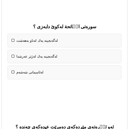
سورەتی الٝاتحة‌ لەکوێ دابەزی ؟
لەگەنجینە یەك لەناو بەهەشت
لەگەنجینە یەك لەژێر عەرشدا
لەئاسمانی شەشەم
ئەو ئاٝرەتەی مێردەکەی دەمرێت عیدەکەی چەندە ؟