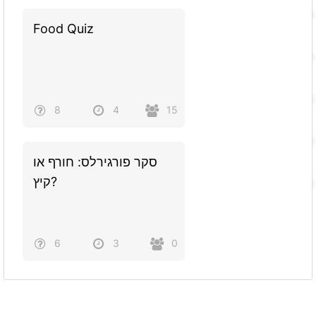
Food Quiz
8
4
15
סקר פורגירלס: חורף או
קיץ?
6
3
0