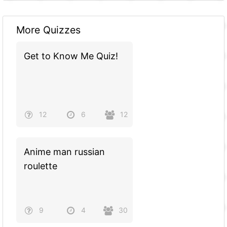
More Quizzes
Get to Know Me Quiz!
12
6
12
Anime man russian
roulette
9
4
30