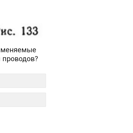
рименяемые
я проводов?