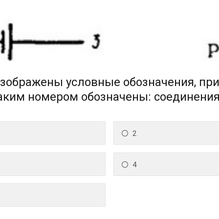
 изображены условные обозначения, п
Каким номером обозначены: соединени
2
4