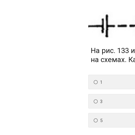
На рис. 133
на схемах. 
1
3
5