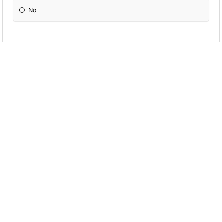
No
¿Recuerdas los zumbidos del Messenger?
Si
No
¿Cómo te sientes del 1 al 10?