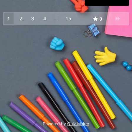
1
2
3
4
15
0
14
Powered by
Quiz Maker