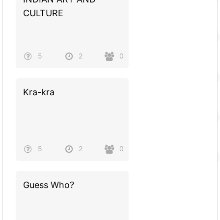
CULTURE
5
2
0
Kra-kra
5
2
0
Guess Who?