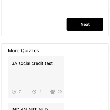
More Quizzes
3A social credit test
7
4
20
INDIAN ART AND