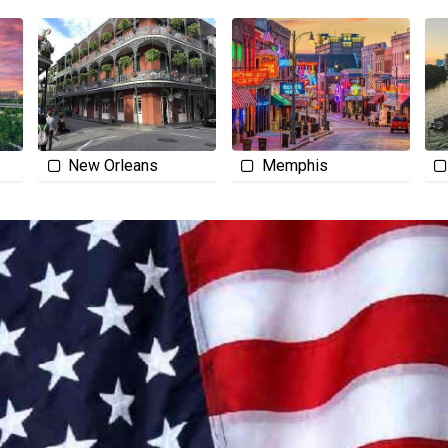
New Orleans
Memphis