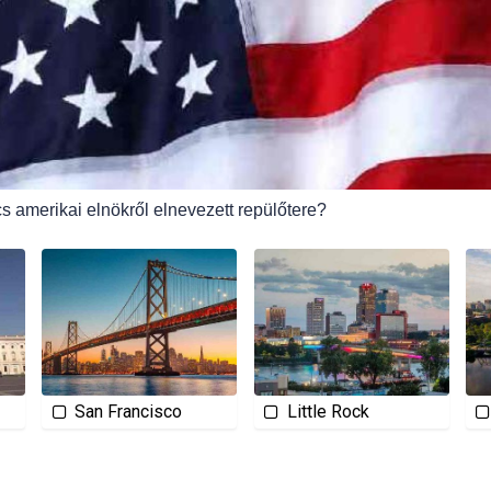
s amerikai elnökről elnevezett repülőtere?
San Francisco
Little Rock