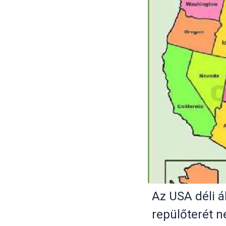
Az USA déli á
repülőterét n