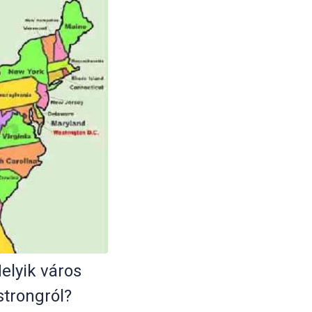
elyik város
strongról?