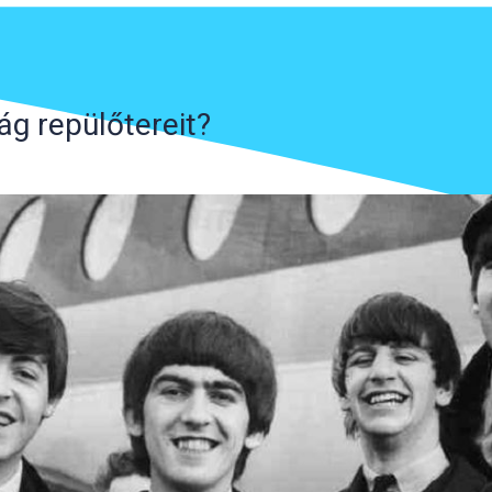
ág repülőtereit?