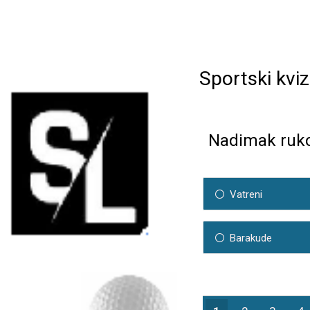
Sportski kvi
Nadimak ruko
Vatreni
Barakude