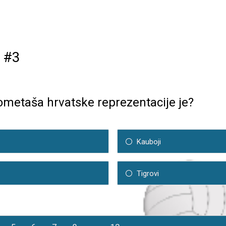
z #3
metaša hrvatske reprezentacije je?
Kauboji
Tigrovi