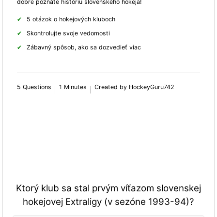
dobre poznáte históriu slovenského hokeja!
5 otázok o hokejových kluboch
Skontrolujte svoje vedomosti
Zábavný spôsob, ako sa dozvedieť viac
5 Questions
1 Minutes
Created by HockeyGuru742
Ktorý klub sa stal prvým víťazom slovenskej
hokejovej Extraligy (v sezóne 1993-94)?