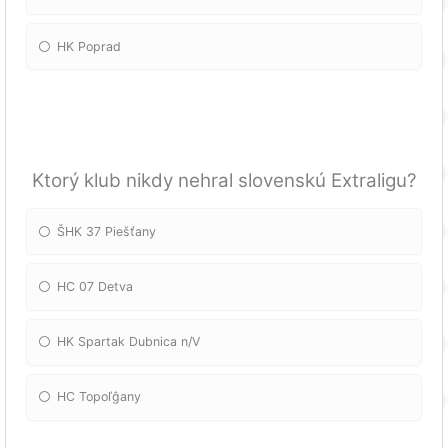
HK Poprad
Ktorý klub nikdy nehral slovenskú Extraligu?
ŠHK 37 Piešťany
HC 07 Detva
HK Spartak Dubnica n/V
HC Topoľĝany