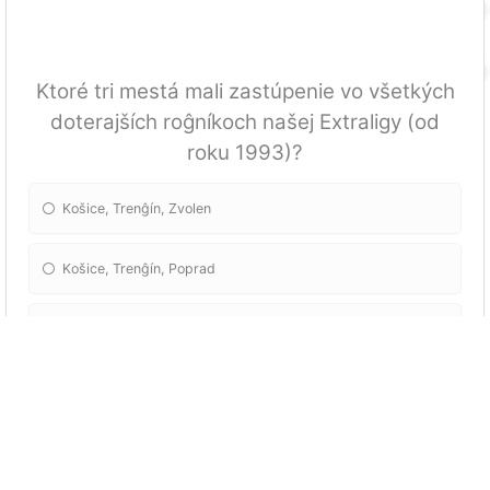
Ktoré tri mestá mali zastúpenie vo všetkých
doterajších roĝníkoch našej Extraligy (od
roku 1993)?
Košice, Trenĝín, Zvolen
Košice, Trenĝín, Poprad
Košice, Zvolen, Poprad
Trenĝín, Zvolen, Poprad