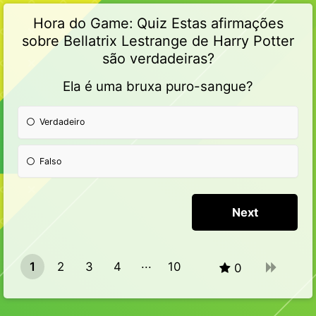
Hora do Game: Quiz Estas afirmações
sobre Bellatrix Lestrange de Harry Potter
são verdadeiras?
Ela é uma bruxa puro-sangue?
Verdadeiro
Falso
1
2
3
4
10
0
9