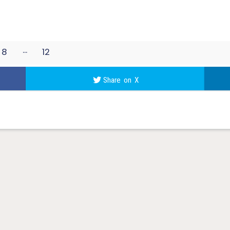
8
12
11