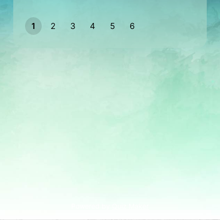
1
2
3
4
5
6
Powered by
Quiz Maker