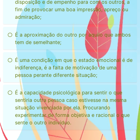
disposição e de empenho para com os outros, a
fim de provocar uma boa impressão, apreço ou
admiração;
É a aproximação do outro por aquilo que ambos
tem de semelhante;
É uma condição em que o estado emocional é de
indiferença, é a falta de motivação de uma
pessoa perante diferente situação;
É a capacidade psicológica para sentir o que
sentiria outra pessoa caso estivesse na mesma
situação vivenciada por ela. Procurando
experimentar de forma objetiva e racional o que
sente o outro indivíduo.