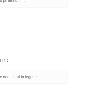
ee pe limbul foliar
rin:
e nodozitati la leguminoase