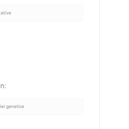
tative
in:
iei genetice