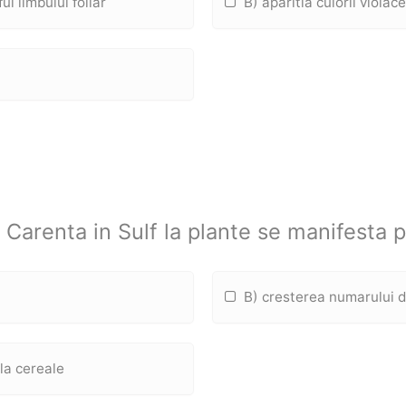
ul limbului foliar
B) aparitia culorii violac
 Carenta in Sulf la plante se manifesta p
B) cresterea numarului d
la cereale