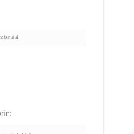
tofanului
rin: