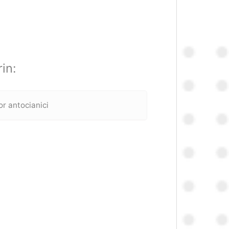
in:
r antocianici