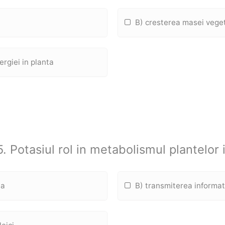
B) cresterea masei vege
rgiei in planta
. Potasiul rol in metabolismul plantelor 
ta
B) transmiterea informat