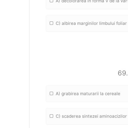
A) decolorarea in forma V de la varf
C) albirea marginilor limbului foliar
69.
A) grabirea maturarii la cereale
C) scaderea sintezei aminoacizilor 