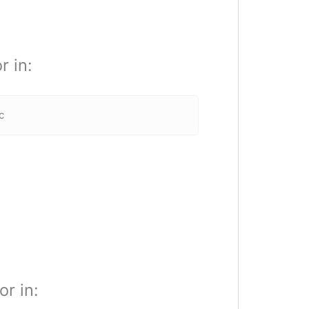
r in:
c
or in: