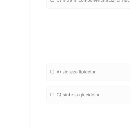
C) intra in componenta acizilor nuc
A) sinteza lipidelor
C) sinteza glucidelor