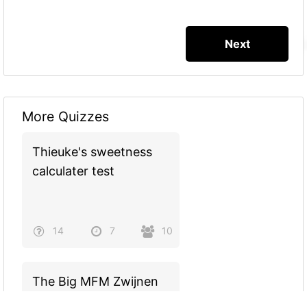
More Quizzes
Thieuke's sweetness
calculater test
14
7
10
The Big MFM Zwijnen
Award