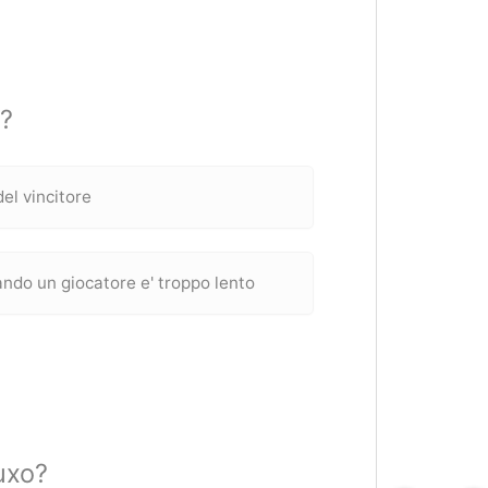
)?
del vincitore
ndo un giocatore e' troppo lento
uxo?