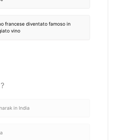
o francese diventato famoso in
giato vino
u?
narak in India
ia