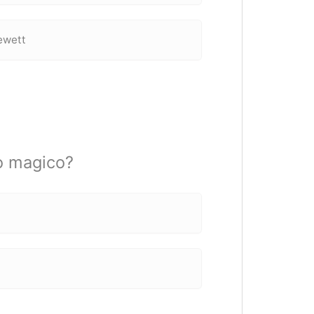
ewett
o magico?