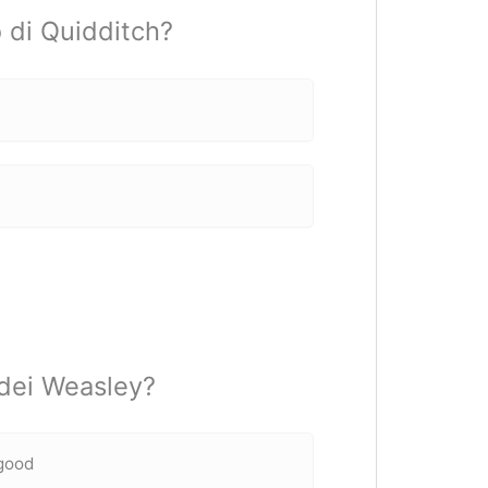
 di Quidditch?
a dei Weasley?
egood