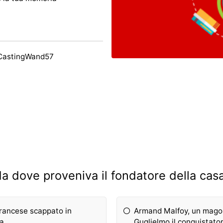
 CastingWand57
da dove proveniva il fondatore della cas
 francese scappato in
Armand Malfoy, un mago f
na
Guglielmo il conquistato