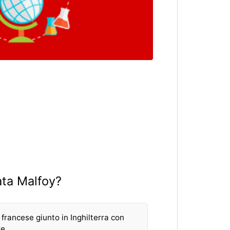
ata Malfoy?
rancese giunto in Inghilterra con
re