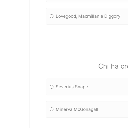
Lovegood, Macmillan e Diggory
Chi ha c
Severius Snape
Minerva McGonagall