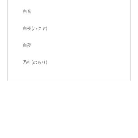
白音
白夜(ハクヤ)
白夢
乃杜(のもり)