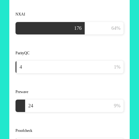
NXAI
ParityQC
Prewave
Proofcheck