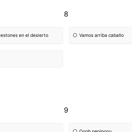
8
iestones en el desierto
Vamos arriba caballo
9
Oooh pepinoou