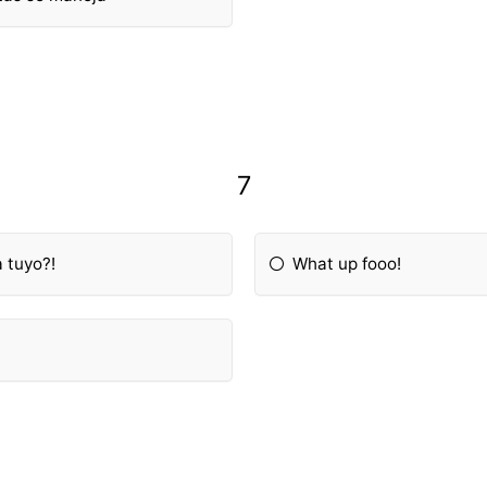
7
 tuyo?!
What up fooo!