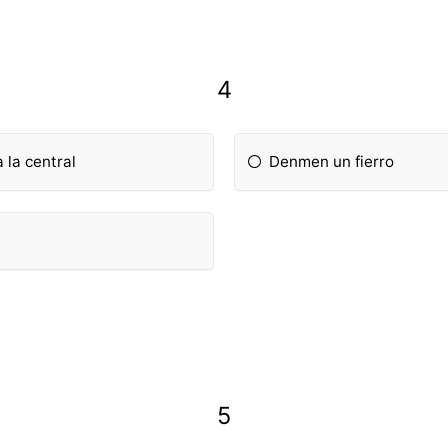
4
 la central
Denmen un fierro
5